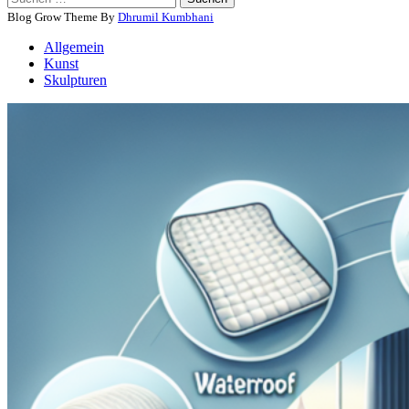
nach:
Blog Grow Theme By
Dhrumil Kumbhani
Allgemein
Kunst
Skulpturen