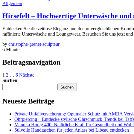
Allgemein
Hirsefelt – Hochwertige Unterwäsche und 
Entdecken Sie die zeitlose Eleganz und den unvergleichlichen Komfort
raffinierte Unterwäsche und Loungewear. Besuchen Sie uns jetzt und 
by
christophe-grenet-sculpteur
6 Minute
Beitragsnavigation
1
2
…
6
Nächste
Suchen
Suchen
Neueste Beiträge
Private Unfallversicherung: Optimaler Schutz mit AMBA Vers
Ohrpiercing – Entdecke stylische Ohrschmuck-Trends bei Taffs
Manuka Honig 400: Natürliche Kraft für Gesundheit und Wohl
Stilvolle Handtaschen für jeden Anlass bei Libeau entdecken