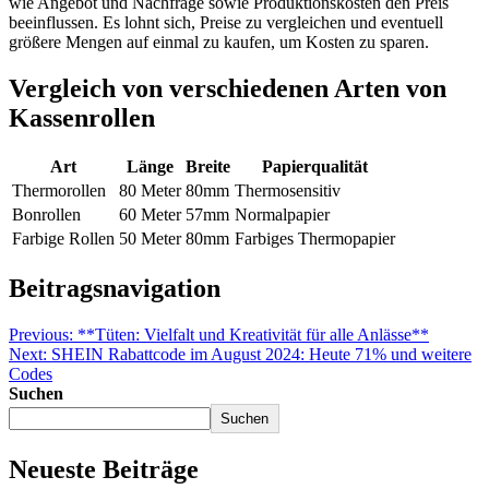
wie Angebot und Nachfrage sowie Produktionskosten den Preis
beeinflussen. Es lohnt sich, Preise zu vergleichen und eventuell
größere Mengen auf einmal zu kaufen, um Kosten zu sparen.
Vergleich von verschiedenen Arten von
Kassenrollen
Art
Länge
Breite
Papierqualität
Thermorollen
80 Meter
80mm
Thermosensitiv
Bonrollen
60 Meter
57mm
Normalpapier
Farbige Rollen
50 Meter
80mm
Farbiges Thermopapier
Beitragsnavigation
Previous:
**Tüten: Vielfalt und Kreativität für alle Anlässe**
Next:
SHEIN Rabattcode im August 2024: Heute 71% und weitere
Codes
Suchen
Suchen
Neueste Beiträge