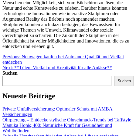
Menschen eine Möglichkeit, sich vom Bildschirm zu lösen, die
Natur und echte Kunstwerke zu erleben. Darüber hinaus könnten
technologische Innovationen wie interaktive Skulpturen oder
Augmented Reality das Erlebnis noch spannender machen.
Skulpturen könnten auch dazu beitragen, das Bewusstsein für
wichtige Themen wie Umwelt, Klimawandel oder soziale
Gerechtigkeit zu schärfen. Die Zukunft der Skulpturen in der
Öffentlichkeit ist voller Möglichkeiten und Innovationen, die es zu
entdecken und erleben gilt.
Beitragsnavigation
Previous:
Neuwagen kaufen bei Autoland: Qualität und Vielfalt
entdecken
Next:
**Tüten: Vielfalt und Kreativität für alle Anlässe**
Suchen
Suchen
Neueste Beiträge
Private Unfallversicherung: Optimaler Schutz mit AMBA
Versicherungen
Ohrpiercing – Entdecke stylische Ohrschmuck-Trends bei Taffstyle
Manuka Honig 400: Natürliche Kraft für Gesundheit und
Wohlbefinden