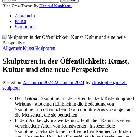
nach:
Blog Grow Theme By
Dhrumil Kumbhani
Allgemein
Kunst
Skulpturen
Allgemein
Kunst
Skulpturen
Skulpturen in der Öffentlichkeit: Kunst,
Kultur und eine neue Perspektive
Posted on
22. Januar 2024
22. Januar 2024
by
christophe-grenet-
sculpteur
Der Beitrag „Skulpturen in der Öffentlichkeit: Bedeutung und
Wirkung“ gibt einen Einblick in die Bedeutung von
Skulpturen im öffentlichen Raum und ihre Auswirkungen auf
die Menschen, die sie betrachten.
In dem Artikel „Kunstwerke im öffentlichen Raum“ werden
verschiedene Arten von Kunstwerken, insbesondere
Skulpturen, behandelt, die in öffentlichen Räumen zu finden
sind. Es werden Beispiele für berühmte Kunstwerke genannt