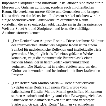
Imposante Skulpturen und kunstvolle Installationen sind nicht nur in
Museen und Galerien zu finden, sondern auch im öffentlichen
Raum. Sie bereichern unsere Städte und Gemeinden und bringen
Kunst direkt zu den Menschen. In diesem Artikel möchten wir dir
einige beeindruckende Kunstwerke im öffentlichen Raum
vorstellen, die es zu entdecken gibt. Tauche ein in die faszinierende
Welt der Street Art und Skulpturen und lerne die vielfältigen
Ausdrucksformen kennen.
„Der Denker“ von Auguste Rodin – Diese berühmte Skulptur
des französischen Bildhauers Auguste Rodin ist zu einem
Symbol für nachdenkliche Reflexion und intellektuelle Tiefe
geworden. Ursprünglich als Teil eines größeren Werkes
konzipiert, zeigt die monumentale Bronzeplastik einen
nackten Mann, der in tiefer Gedankenversunkenheit
verharren. Die Skulptur ist in vielen Städten rund um den
Globus zu bewundern und beeindruckt mit ihrer kraftvollen
Präsenz.
„Der Reiter“ von Marino Marini – Diese eindrucksvolle
Skulptur eines Reiters auf einem Pferd wurde vom
italienischen Künstler Marino Marini geschaffen. Mit seinem
starken Ausdruck und der dynamischen Bewegung zieht das
Kunstwerk die Aufmerksamkeit auf sich und verkörpert
Stärke und Grazie. „Der Reiter“ kann an verschiedenen