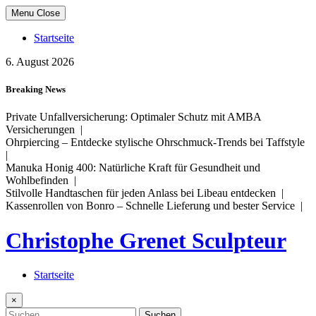
Skip
Menu
Close
to
content
Startseite
6. August 2026
Breaking News
Private Unfallversicherung: Optimaler Schutz mit AMBA
Versicherungen |
Ohrpiercing – Entdecke stylische Ohrschmuck-Trends bei Taffstyle
|
Manuka Honig 400: Natürliche Kraft für Gesundheit und
Wohlbefinden |
Stilvolle Handtaschen für jeden Anlass bei Libeau entdecken |
Kassenrollen von Bonro – Schnelle Lieferung und bester Service |
Christophe Grenet Sculpteur
Startseite
×
Suchen